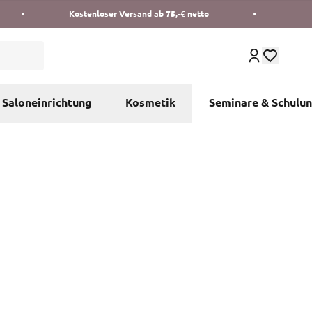
Kostenloser Versand ab 75,-€ netto
Saloneinrichtung
Kosmetik
Seminare & Schulu