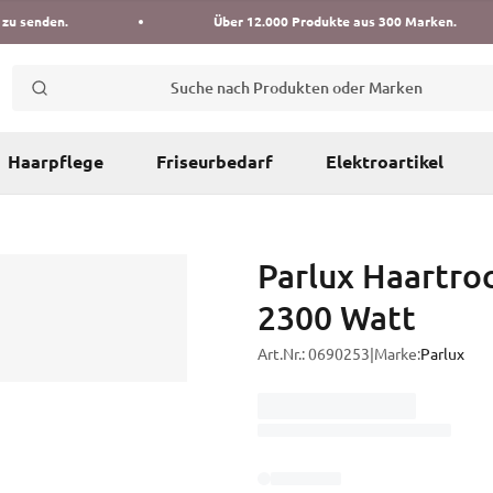
 zu senden.
Über 12.000 Produkte aus 300 Marken.
Suche nach Produkten oder Marken
Haarpflege
Friseurbedarf
Elektroartikel
Parlux Haartro
2300 Watt
Art.Nr.:
0690253
|
Marke:
Parlux