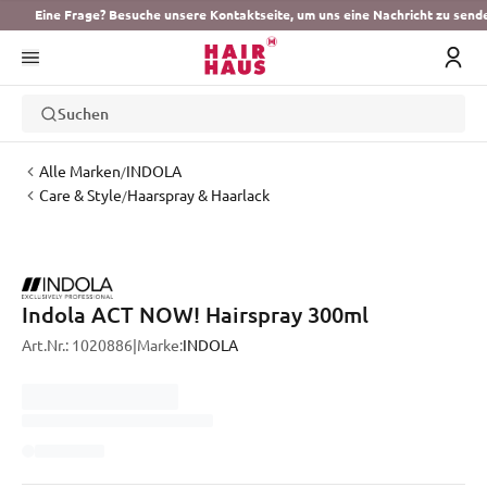
Eine Frage? Besuche unsere Kontaktseite, um uns eine Nachricht zu send
Suchen
Alle Marken
INDOLA
/
Care & Style
Haarspray & Haarlack
/
Indola ACT NOW! Hairspray 300ml
Art.Nr.:
1020886
|
Marke:
INDOLA