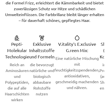
die Formel Frizz, erleichtert die Kämmbarkeit und bietet
zuverlässigen Schutz vor Hitze und schädlichen
Umwelteinflüssen. Die Farbbrillanz bleibt länger erhalten
– für dauerhaft schönes, gepflegtes Haar.
Pepti-
Exklusive
V.itality‘s E.xclusive
Shii
Molekular
Inhaltsstoffe
G.reen Mix:
(Pi
Technologie
und Formeln
Kom
Eine natürliche Mischung
mit
Reich an
die bevorzugt
in a
feuchtigkeitsspendenden,
Aminosäuren
natürliche und
Prod
antioxidativen,
und
biologisch
(auß
geschmeidig machenden
Polypeptiden,
abbaubare
Sham
und nähren.
die auf alle
Rohstoffe
entha
Haarschichten
nutzen
wirken