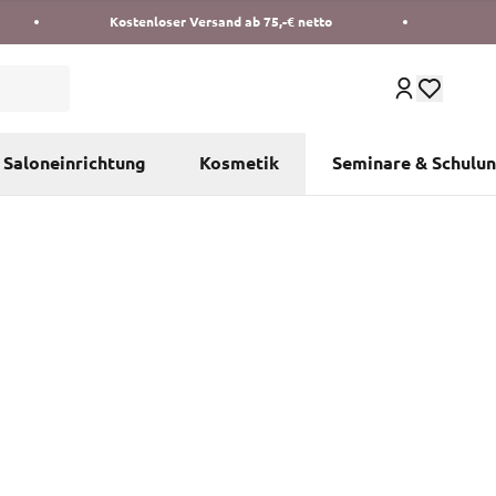
Kostenloser Versand ab 75,-€ netto
Saloneinrichtung
Kosmetik
Seminare & Schulu