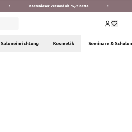
Kostenloser Versand ab 75,-€ netto
Saloneinrichtung
Kosmetik
Seminare & Schulu