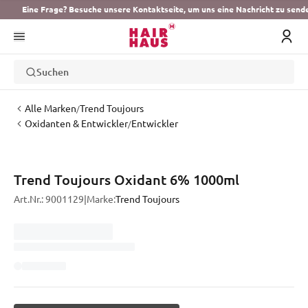
Eine Frage? Besuche unsere Kontaktseite, um uns eine Nachricht zu send
Suchen
Alle Marken
Trend Toujours
/
Oxidanten & Entwickler
Entwickler
/
Trend Toujours Oxidant 6% 1000ml
Art.Nr.:
9001129
|
Marke:
Trend Toujours