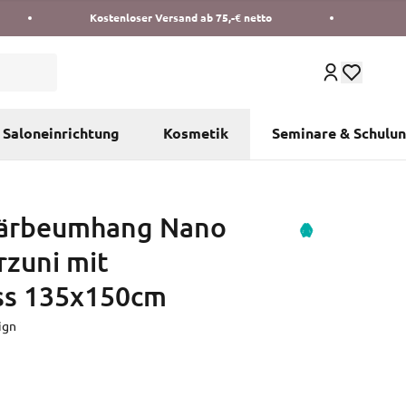
Kostenloser Versand ab 75,-€ netto
Saloneinrichtung
Kosmetik
Seminare & Schulu
Färbeumhang Nano
zuni mit
ss 135x150cm
ign