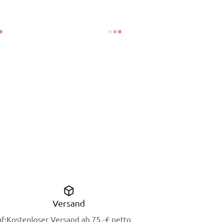
Versand
f:
Kostenloser Versand ab 75,-€ netto