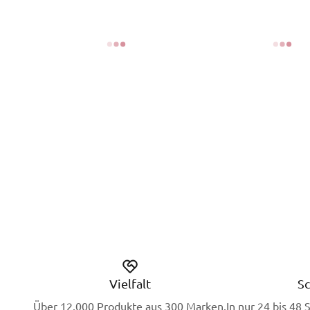
Vielfalt
Sc
Über 12.000 Produkte aus 300 Marken.
In nur 24 bis 48 