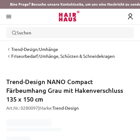
Eine Frage? Besuche unsere Kontaktseite, um uns eine Nachricht zu send
Suchen
Trend-Design
Umhänge
/
Friseurbedarf
Umhänge, Schürzen & Schneidekragen
/
Trend-Design NANO Compact
Färbeumhang Grau mit Hakenverschluss
135 x 150 cm
Art.Nr.:
0280097
|
Marke:
Trend-Design