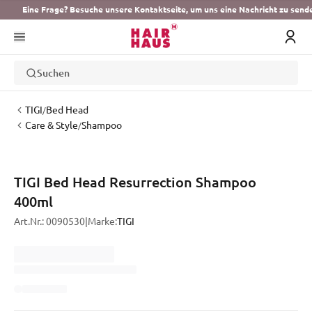
Eine Frage? Besuche unsere Kontaktseite, um uns eine Nachricht zu send
Suchen
TIGI
Bed Head
/
Care & Style
Shampoo
/
TIGI Bed Head Resurrection Shampoo
400ml
Art.Nr.:
0090530
|
Marke:
TIGI