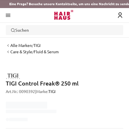
Eine Frage? Besuche unsere Kontaktseite, um uns eine Nachricht zu send
Suchen
Alle Marken
TIGI
/
Care & Style
Fluid & Serum
/
TIGI Control Freak® 250 ml
Art.Nr.:
0090392
|
Marke:
TIGI