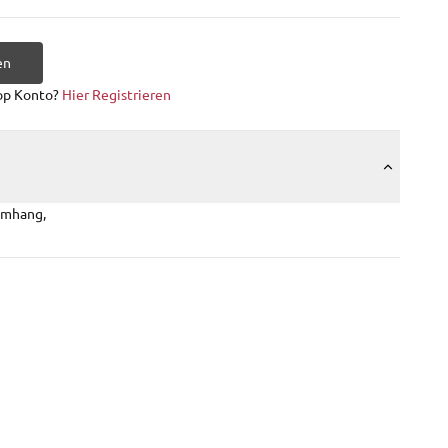
en
op Konto?
Hier Registrieren
umhang,