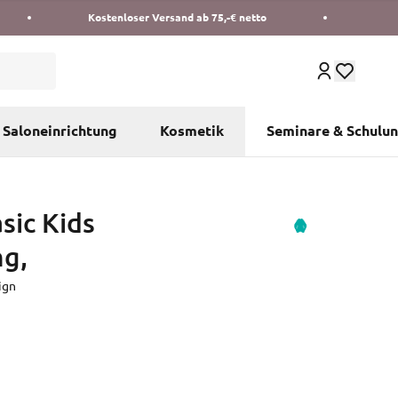
Kostenloser Versand ab 75,-€ netto
Saloneinrichtung
Kosmetik
Seminare & Schulu
sic Kids
g,
ign