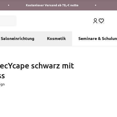
Kostenloser Versand ab 75,-€ netto
Saloneinrichtung
Kosmetik
Seminare & Schulu
ecYcape schwarz mit
ss
ign