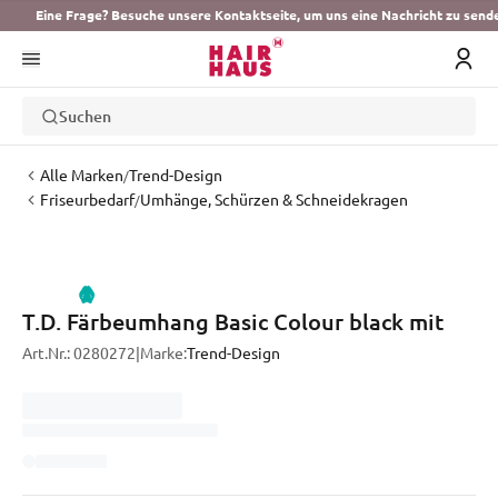
Eine Frage? Besuche unsere Kontaktseite, um uns eine Nachricht zu send
Suchen
Alle Marken
Trend-Design
/
Friseurbedarf
Umhänge, Schürzen & Schneidekragen
/
T.D. Färbeumhang Basic Colour black mit
Art.Nr.:
0280272
|
Marke:
Trend-Design