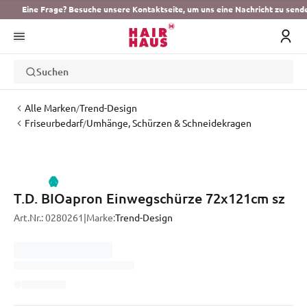
Eine Frage? Besuche unsere Kontaktseite, um uns eine Nachricht zu send
Suchen
Alle Marken
Trend-Design
/
Friseurbedarf
Umhänge, Schürzen & Schneidekragen
/
T.D. BIOapron Einwegschürze 72x121cm sz
Art.Nr.:
0280261
|
Marke:
Trend-Design