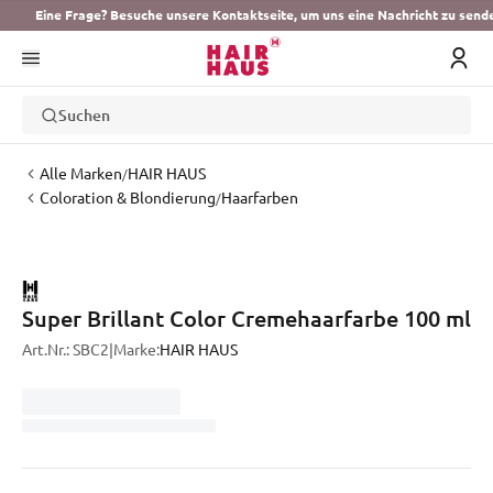
Eine Frage? Besuche unsere Kontaktseite, um uns eine Nachricht zu send
Suchen
Alle Marken
HAIR HAUS
/
Coloration & Blondierung
Haarfarben
/
Super Brillant Color Cremehaarfarbe 100 ml
Art.Nr.:
SBC2
|
Marke:
HAIR HAUS