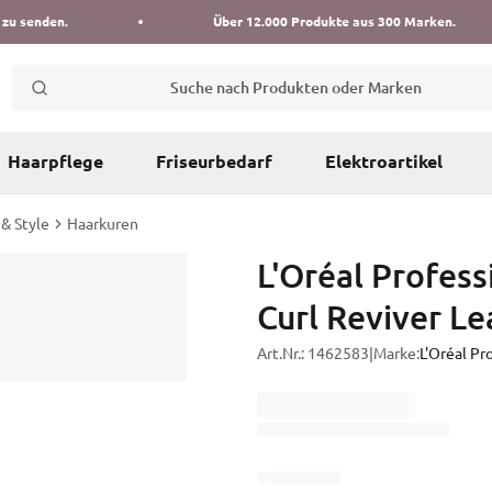
 zu senden.
Über 12.000 Produkte aus 300 Marken.
Suche nach Produkten oder Marken
Haarpflege
Friseurbedarf
Elektroartikel
 & Style
Haarkuren
L'Oréal Profess
Curl Reviver Le
Art.Nr.:
1462583
|
Marke:
L'Oréal Pr