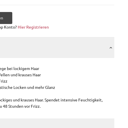
en
op Konto?
Hier Registrieren
lege bei lockigem Haar
Wellen und krauses Haar
Frizz
astische Locken und mehr Glanz
lockiges und krauses Haar. Spendet intensive Feuchtigkeit,
u 48 Stunden vor Frizz.