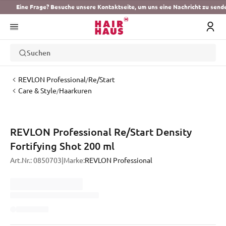
Eine Frage? Besuche unsere Kontaktseite, um uns eine Nachricht zu send
Suchen
REVLON Professional
Re/Start
/
Care & Style
Haarkuren
/
REVLON Professional Re/Start Density
Fortifying Shot 200 ml
Art.Nr.:
0850703
|
Marke:
REVLON Professional