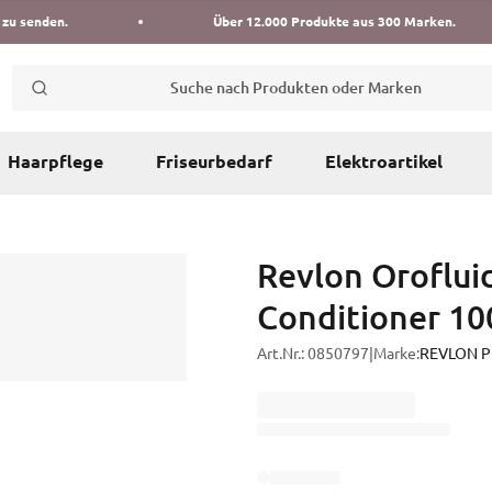
 zu senden.
Über 12.000 Produkte aus 300 Marken.
Suche nach Produkten oder Marken
Haarpflege
Friseurbedarf
Elektroartikel
Revlon Oroflui
Conditioner 10
Art.Nr.:
0850797
|
Marke:
REVLON Pr