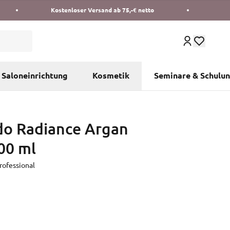
Kostenloser Versand ab 75,-€ netto
Saloneinrichtung
Kosmetik
Seminare & Schulu
do Radiance Argan
00 ml
ofessional