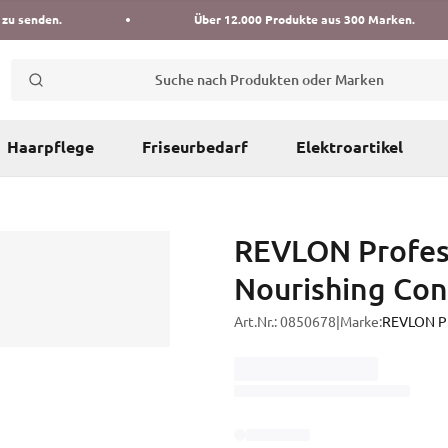
 zu senden.
Über 12.000 Produkte aus 300 Marken.
Suche nach Produkten oder Marken
Haarpflege
Friseurbedarf
Elektroartikel
REVLON Profess
Nourishing Con
Art.Nr.:
0850678
|
Marke:
REVLON Pr