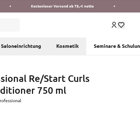
Kostenloser Versand ab 75,-€ netto
Saloneinrichtung
Kosmetik
Seminare & Schulu
ional Re/Start Curls
ditioner 750 ml
ofessional