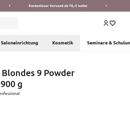
Kostenloser Versand ab 75,-€ netto
Saloneinrichtung
Kosmetik
Seminare & Schulu
 Blondes 9 Powder
 900 g
ofessional