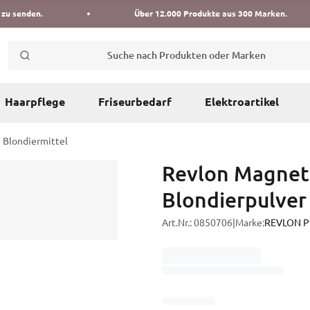
 zu senden.
Über 12.000 Produkte aus 300 Marken.
Suche nach Produkten oder Marken
Haarpflege
Friseurbedarf
Elektroartikel
Blondiermittel
Revlon Magnet
Blondierpulver
Art.Nr.:
0850706
|
Marke:
REVLON Pr