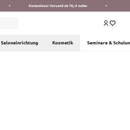
Kostenloser Versand ab 75,-€ netto
Saloneinrichtung
Kosmetik
Seminare & Schulu