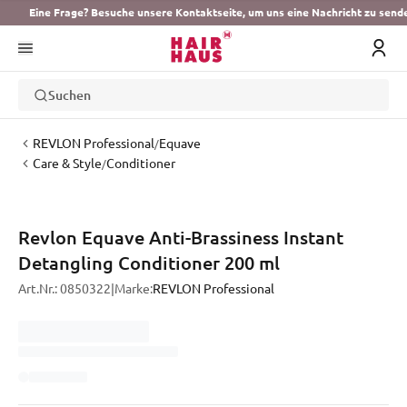
Eine Frage? Besuche unsere Kontaktseite, um uns eine Nachricht zu send
Suchen
REVLON Professional
Equave
/
Care & Style
Conditioner
/
Revlon Equave Anti-Brassiness Instant
Detangling Conditioner 200 ml
Art.Nr.:
0850322
|
Marke:
REVLON Professional