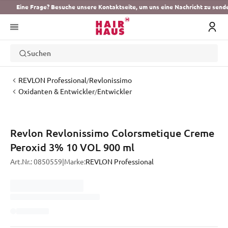
Eine Frage? Besuche unsere Kontaktseite, um uns eine Nachricht zu send
Suchen
REVLON Professional
Revlonissimo
/
Oxidanten & Entwickler
Entwickler
/
Revlon Revlonissimo Colorsmetique Creme
Peroxid 3% 10 VOL 900 ml
Art.Nr.:
0850559
|
Marke:
REVLON Professional