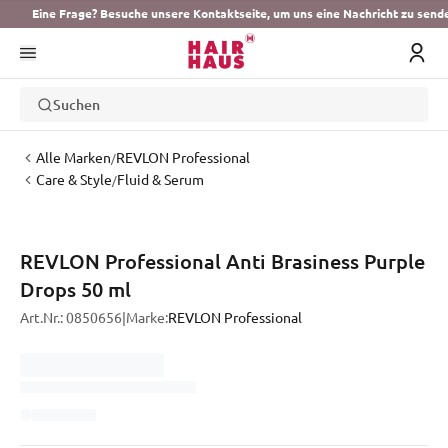
Eine Frage? Besuche unsere Kontaktseite, um uns eine Nachricht zu send
Suchen
Alle Marken
REVLON Professional
/
Care & Style
Fluid & Serum
/
REVLON Professional Anti Brasiness Purple
Drops 50 ml
Art.Nr.:
0850656
|
Marke:
REVLON Professional