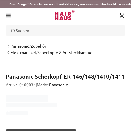
Eine Frage? Besuche unsere Kontaktseite, um uns eine Nachricht zu send
Suchen
Panasonic
Zubehör
/
Elektroartikel
Scherköpfe & Aufsteckkämme
/
Panasonic Scherkopf ER-146/148/1410/1411
Art.Nr.:
0100034
|
Marke:
Panasonic