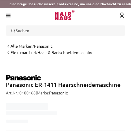
Eine Frage? Besuche unsere Kontaktseite, um uns eine Nachricht zu send
Suchen
Alle Marken
Panasonic
/
Elektroartikel
Haar- & Bartschneidemaschine
/
Panasonic ER-1411 Haarschneidemaschine
Art.Nr.:
0100168
|
Marke:
Panasonic