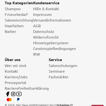
Top Kategorien
Kundenservice
Shampoo
Hilfe & Kontakt
Friseurbedarf
Impressum
Saloneinrichtung
Versandinformationen
Haarfarben
AGB
Barber
Datenschutz
Widerrufsrecht
Hinweisgebersystem
Gewinnspielbedingungen
IKW
Über uns
Service
Wer wir sind.
Salonschulungen
Kontakt
Seminare
Karriere/Jobs
Fachmärkte
Presseportal
Barrierefreiheitserklärung
©
2026
, Hair Haus GmbH
|
realisiert durch
Schwekas IT