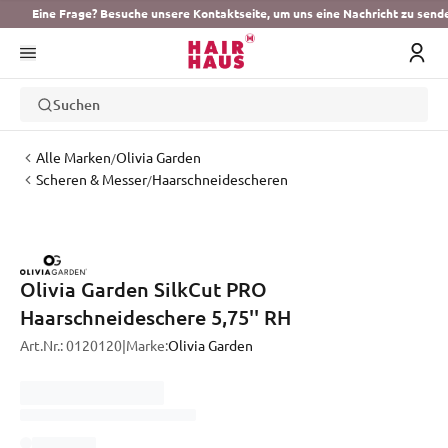
Eine Frage? Besuche unsere Kontaktseite, um uns eine Nachricht zu send
Suchen
Alle Marken
Olivia Garden
/
Scheren & Messer
Haarschneidescheren
/
Olivia Garden SilkCut PRO
Haarschneideschere 5,75'' RH
Art.Nr.:
0120120
|
Marke:
Olivia Garden