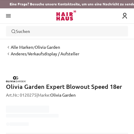
Eine Frage? Besuche unsere Kontaktseite, um uns eine Nachricht zu send
Suchen
Alle Marken
Olivia Garden
/
Anderes
Verkaufsdisplay / Aufsteller
/
Olivia Garden Expert Blowout Speed 18er
Art.Nr.:
0120275
|
Marke:
Olivia Garden