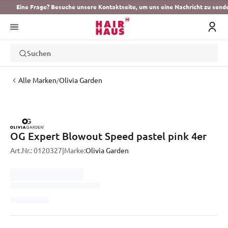
Eine Frage? Besuche unsere Kontaktseite, um uns eine Nachricht zu send
Suchen
Alle Marken
Olivia Garden
/
OG Expert Blowout Speed pastel pink 4er
Art.Nr.:
0120327
|
Marke:
Olivia Garden