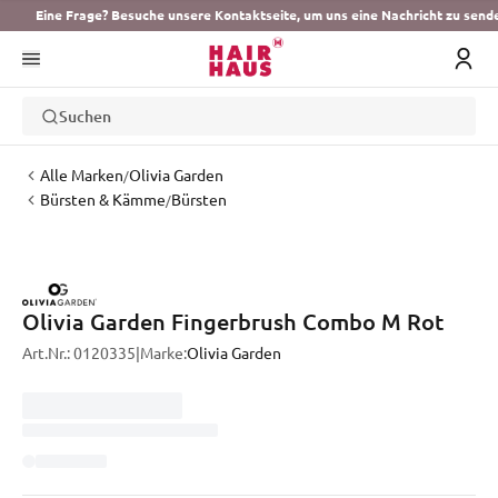
Eine Frage? Besuche unsere Kontaktseite, um uns eine Nachricht zu send
Suchen
Alle Marken
Olivia Garden
/
Bürsten & Kämme
Bürsten
/
Olivia Garden Fingerbrush Combo M Rot
Art.Nr.:
0120335
|
Marke:
Olivia Garden