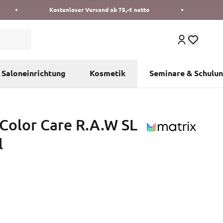
Kostenloser Versand ab 75,-€ netto
Saloneinrichtung
Kosmetik
Seminare & Schulu
 Color Care R.A.W SL
l