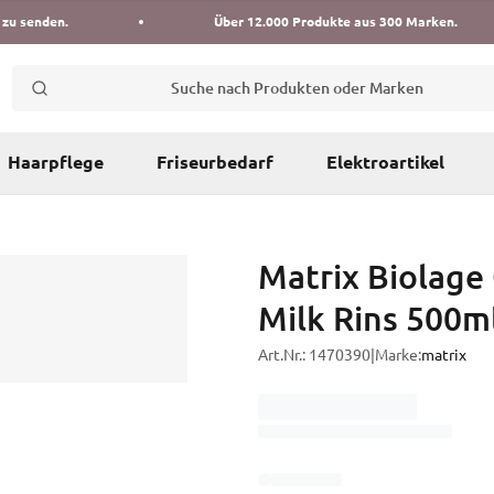
 zu senden.
Über 12.000 Produkte aus 300 Marken.
Suche nach Produkten oder Marken
Haarpflege
Friseurbedarf
Elektroartikel
Matrix Biolage
Milk Rins 500m
Art.Nr.:
1470390
|
Marke:
matrix