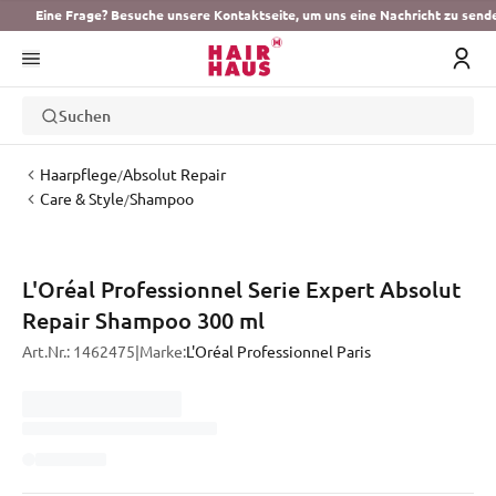
Eine Frage? Besuche unsere Kontaktseite, um uns eine Nachricht zu send
Suchen
Haarpflege
Absolut Repair
/
Care & Style
Shampoo
/
L'Oréal Professionnel Serie Expert Absolut
Repair Shampoo 300 ml
Art.Nr.:
1462475
|
Marke:
L'Oréal Professionnel Paris