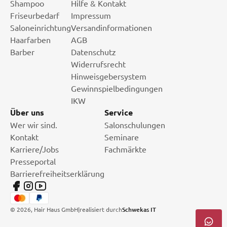
Shampoo
Hilfe & Kontakt
Friseurbedarf
Impressum
Saloneinrichtung
Versandinformationen
Haarfarben
AGB
Barber
Datenschutz
Widerrufsrecht
Hinweisgebersystem
Gewinnspielbedingungen
IKW
Über uns
Service
Wer wir sind.
Salonschulungen
Kontakt
Seminare
Karriere/Jobs
Fachmärkte
Presseportal
Barrierefreiheitserklärung
©
2026
, Hair Haus GmbH
|
realisiert durch
Schwekas IT