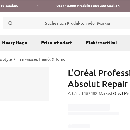
 zu senden.
Über 12.000 Produkte aus 300 Marken.
Suche nach Produkten oder Marken
Haarpflege
Friseurbedarf
Elektroartikel
& Style
Haarwasser, Haaröl & Tonic
L'Oréal Profess
Absolut Repair 
Art.Nr.:
1462482
|
Marke:
L'Oréal Pr