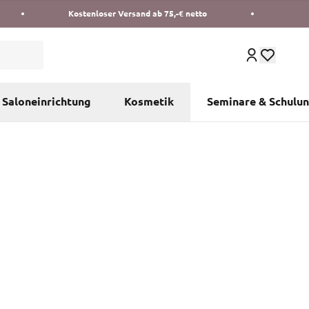
Kostenloser Versand ab 75,-€ netto
Saloneinrichtung
Kosmetik
Seminare & Schulu