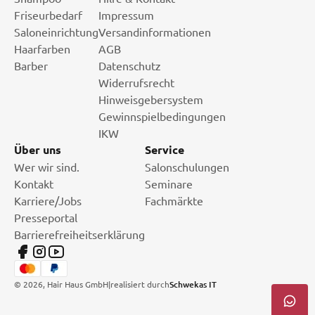
Friseurbedarf
Impressum
Saloneinrichtung
Versandinformationen
Haarfarben
AGB
Barber
Datenschutz
Widerrufsrecht
Hinweisgebersystem
Gewinnspielbedingungen
IKW
Über uns
Service
Wer wir sind.
Salonschulungen
Kontakt
Seminare
Karriere/Jobs
Fachmärkte
Presseportal
Barrierefreiheitserklärung
©
2026
, Hair Haus GmbH
|
realisiert durch
Schwekas IT