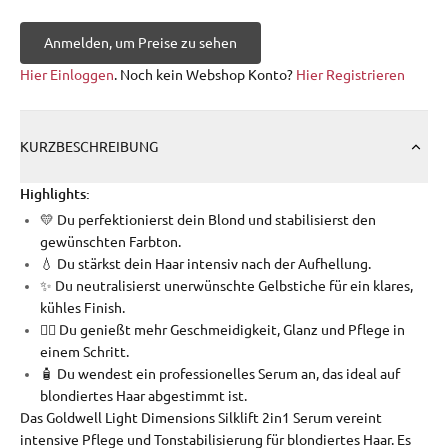
Anmelden, um Preise zu sehen
Hier Einloggen
. Noch kein Webshop Konto?
Hier Registrieren
KURZBESCHREIBUNG
Highlights:
💛 Du perfektionierst dein Blond und stabilisierst den
gewünschten Farbton.
💧 Du stärkst dein Haar intensiv nach der Aufhellung.
✨ Du neutralisierst unerwünschte Gelbstiche für ein klares,
kühles Finish.
💆‍♀️ Du genießt mehr Geschmeidigkeit, Glanz und Pflege in
einem Schritt.
🧴 Du wendest ein professionelles Serum an, das ideal auf
blondiertes Haar abgestimmt ist.
Das Goldwell Light Dimensions Silklift 2in1 Serum vereint
intensive Pflege und Tonstabilisierung für blondiertes Haar. Es