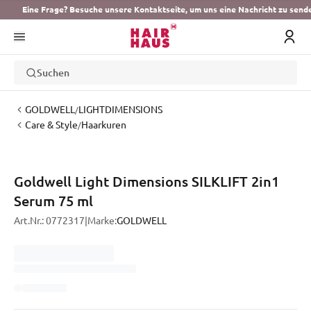
Eine Frage? Besuche unsere Kontaktseite, um uns eine Nachricht zu send
Suchen
GOLDWELL
LIGHTDIMENSIONS
/
Care & Style
Haarkuren
/
Goldwell Light Dimensions SILKLIFT 2in1
Serum 75 ml
Art.Nr.:
0772317
|
Marke:
GOLDWELL