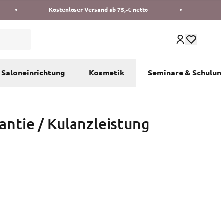
Kostenloser Versand ab 75,-€ netto
Saloneinrichtung
Kosmetik
Seminare & Schulu
antie / Kulanzleistung