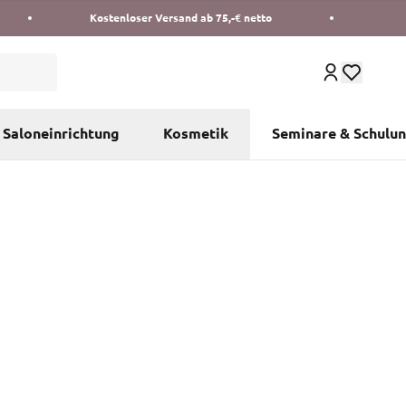
Kostenloser Versand ab 75,-€ netto
Saloneinrichtung
Kosmetik
Seminare & Schulu