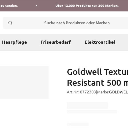
 zu senden.
Über 12.000 Produkte aus 300 Marken.
Suche nach Produkten oder Marken
Haarpflege
Friseurbedarf
Elektroartikel
Goldwell Textu
Resistant 500 
Art.Nr.:
0772303
|
Marke:
GOLDWEL