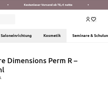
Kostenloser Versand ab 75,-€ netto
Saloneinrichtung
Kosmetik
Seminare & Schulu
re Dimensions Perm R –
ml
L