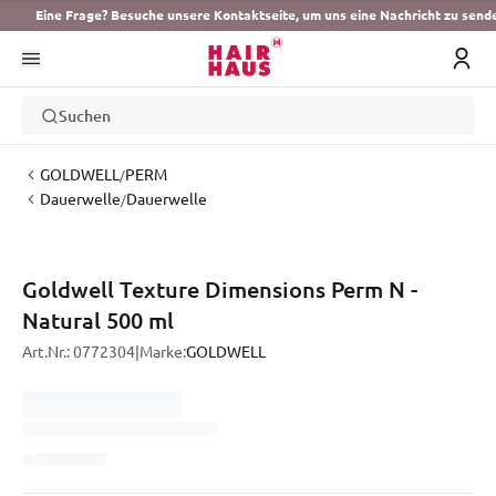
Eine Frage? Besuche unsere Kontaktseite, um uns eine Nachricht zu send
Suchen
GOLDWELL
PERM
/
Dauerwelle
Dauerwelle
/
Goldwell Texture Dimensions Perm N -
Natural 500 ml
Art.Nr.:
0772304
|
Marke:
GOLDWELL