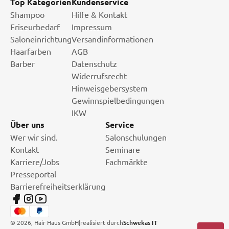
Top Kategorien
Kundenservice
Shampoo
Hilfe & Kontakt
Friseurbedarf
Impressum
Saloneinrichtung
Versandinformationen
Haarfarben
AGB
Barber
Datenschutz
Widerrufsrecht
Hinweisgebersystem
Gewinnspielbedingungen
IKW
Über uns
Service
Wer wir sind.
Salonschulungen
Kontakt
Seminare
Karriere/Jobs
Fachmärkte
Presseportal
Barrierefreiheitserklärung
©
2026
, Hair Haus GmbH
|
realisiert durch
Schwekas IT