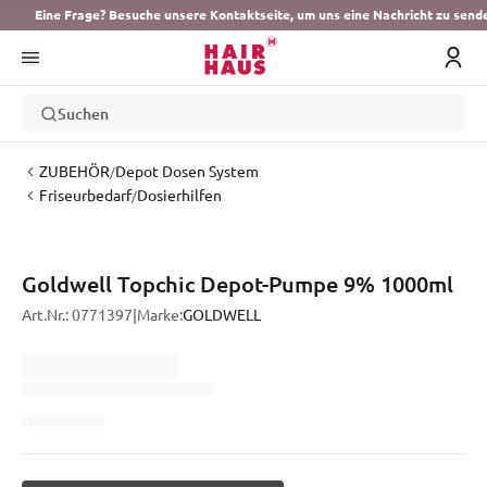
Eine Frage? Besuche unsere Kontaktseite, um uns eine Nachricht zu send
Suchen
ZUBEHÖR
Depot Dosen System
/
Friseurbedarf
Dosierhilfen
/
Goldwell Topchic Depot-Pumpe 9% 1000ml
Art.Nr.:
0771397
|
Marke:
GOLDWELL