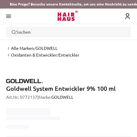
Eine Frage? Besuche unsere Kontaktseite, um uns eine Nachricht zu send
Suchen
Alle Marken
GOLDWELL
/
Oxidanten & Entwickler
Entwickler
/
Goldwell System Entwickler 9% 100 ml
Art.Nr.:
0772137
|
Marke:
GOLDWELL