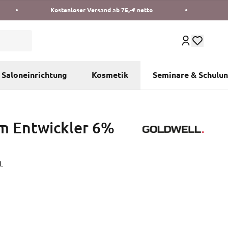
Kostenloser Versand ab 75,-€ netto
Saloneinrichtung
Kosmetik
Seminare & Schulu
m Entwickler 6%
L