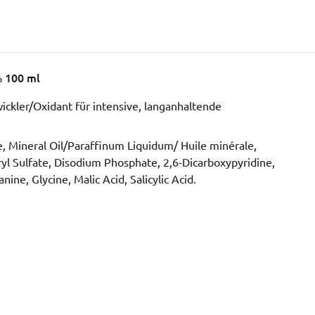
% 100 ml
ickler/Oxidant für intensive, langanhaltende
e, Mineral Oil/Paraffinum Liquidum/ Huile minérale,
ryl Sulfate, Disodium Phosphate, 2,6-Dicarboxypyridine,
ne, Glycine, Malic Acid, Salicylic Acid.