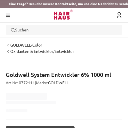
Eine Frage? Besuche unsere Kontaktseite, um uns eine Nachricht zu send
Suchen
GOLDWELL
Color
/
Oxidanten & Entwickler
Entwickler
/
Goldwell System Entwickler 6% 1000 ml
Art.Nr.:
0772111
|
Marke:
GOLDWELL