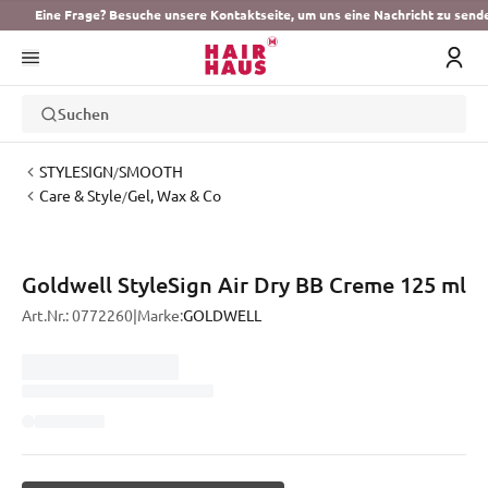
Eine Frage? Besuche unsere Kontaktseite, um uns eine Nachricht zu send
Suchen
STYLESIGN
SMOOTH
/
Care & Style
Gel, Wax & Co
/
Goldwell StyleSign Air Dry BB Creme 125 ml
Art.Nr.:
0772260
|
Marke:
GOLDWELL