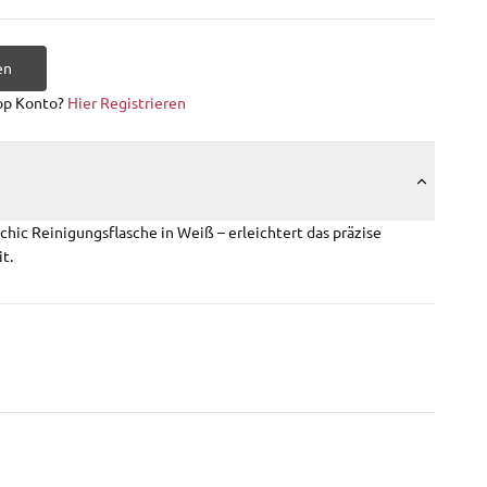
en
op Konto?
Hier Registrieren
hic Reinigungsflasche in Weiß – erleichtert das präzise
t.