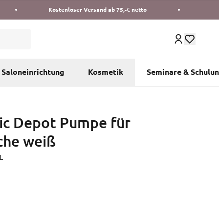
Kostenloser Versand ab 75,-€ netto
Saloneinrichtung
Kosmetik
Seminare & Schulu
ic Depot Pumpe für
che weiß
L