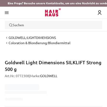
Eine Frage? Besuche unsere Kontaktseite, um uns eine Nachricht zu send
Suchen
GOLDWELL
LIGHTDIMENSIONS
/
Coloration & Blondierung
Blondiermittel
/
Goldwell Light Dimensions SILKLIFT Strong
500 g
Art.Nr.:
0772308
|
Marke:
GOLDWELL