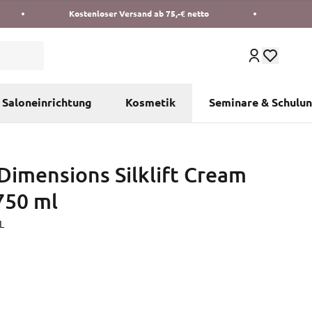
Kostenloser Versand ab 75,-€ netto
Saloneinrichtung
Kosmetik
Seminare & Schulu
Dimensions Silklift Cream
750 ml
L