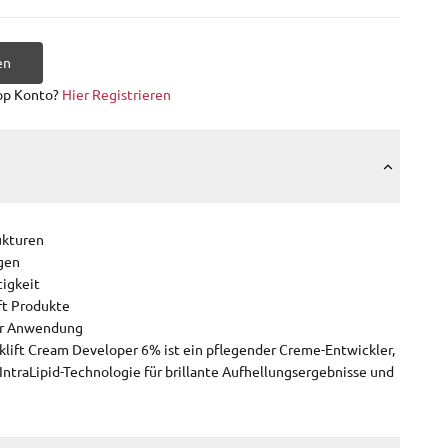
en
op Konto?
Hier Registrieren
ukturen
agen
igkeit
ft Produkte
der Anwendung
klift Cream Developer 6% ist ein pflegender Creme-Entwickler,
ntraLipid-Technologie für brillante Aufhellungsergebnisse und