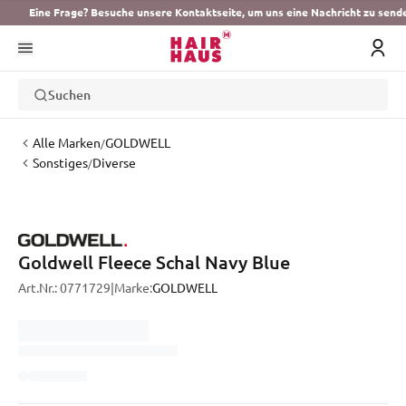
Eine Frage? Besuche unsere Kontaktseite, um uns eine Nachricht zu send
Suchen
Alle Marken
GOLDWELL
/
Sonstiges
Diverse
/
Goldwell Fleece Schal Navy Blue
Art.Nr.:
0771729
|
Marke:
GOLDWELL