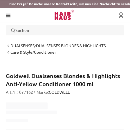
Eine Frage? Besuche unsere Kontaktseite, um uns eine Nachricht zu send
Suchen
DUALSENSES
DUALSENSES BLONDES & HIGHLIGHTS
/
Care & Style
Conditioner
/
Goldwell Dualsenses Blondes & Highlights
Anti-Yellow Conditioner 1000 ml
Art.Nr.:
0771627
|
Marke:
GOLDWELL